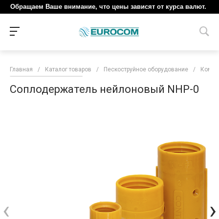
Обращаем Ваше внимание, что цены зависят от курса валют.
Главная
/
Каталог товаров
/
Пескоструйное оборудование
/
Компл
Соплодержатель нейлоновый NHP-0
‹
›