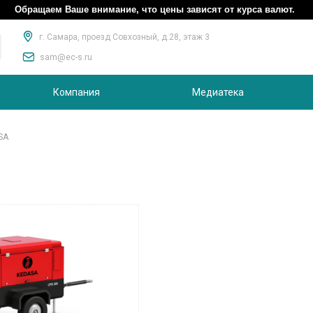
Обращаем Ваше внимание, что цены зависят от курса валют.
г. Самара, проезд Совхозный, д.28, этаж 3
sam@ec-s.ru
Компания
Медиатека
SA