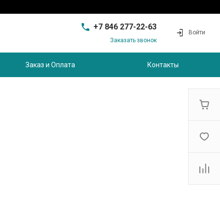
+7 846 277-22-63
Войти
Заказать звонок
+7 846 277-22-63
г. Самара, проезд
Заказ и Оплата
Контакты
Совхозный, д.28, этаж 3
9:00 - 17:00
sam@ec-s.ru