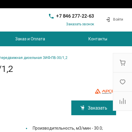
+7 846 277-22-63
Войти
Заказать звонок
+7 846 277-22-63
г. Самара, проезд
Заказ и Оплата
Контакты
Совхозный, д.28, этаж 3
9:00 - 17:00
sam@ec-s.ru
передвижная дизельная ЗИФ-ПВ-30/1,2
1,2
Заказать
Производительность, м3/мин -
30.0;