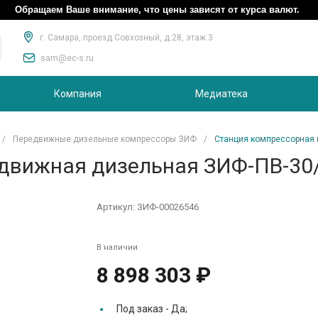
Обращаем Ваше внимание, что цены зависят от курса валют.
г. Самара, проезд Совхозный, д.28, этаж 3
sam@ec-s.ru
Компания
Медиатека
/
Передвижные дизельные компрессоры ЗИФ
/
Станция компрессорная 
движная дизельная ЗИФ-ПВ-30/
Артикул:
ЗИФ-00026546
В наличии
8 898 303 ₽
Под заказ -
Да;