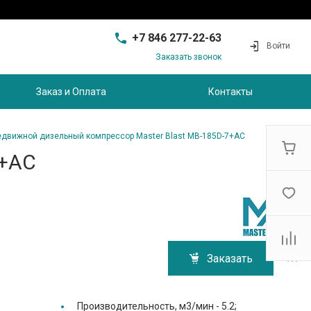
+7 846 277-22-63
Войти
Заказать звонок
+7 846 277-22-63
г. Самара, проезд
Заказ и Оплата
Контакты
Совхозный, д.28, этаж 3
9:00 - 17:00
sam@ec-s.ru
едвижной дизельный компрессор Master Blast MB-185D-7+AC
7+AC
Заказать
Производительность, м3/мин -
5.2;