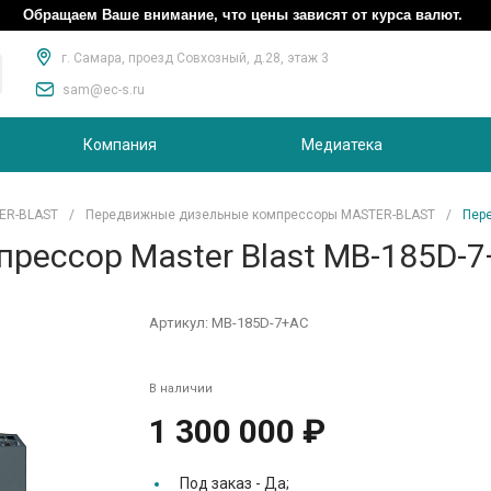
Обращаем Ваше внимание, что цены зависят от курса валют.
г. Самара, проезд Совхозный, д.28, этаж 3
sam@ec-s.ru
Компания
Медиатека
ER-BLAST
/
Передвижные дизельные компрессоры MASTER-BLAST
/
Пер
рессор Master Blast MB-185D-
Артикул:
MB-185D-7+AC
В наличии
1 300 000 ₽
Под заказ -
Да;