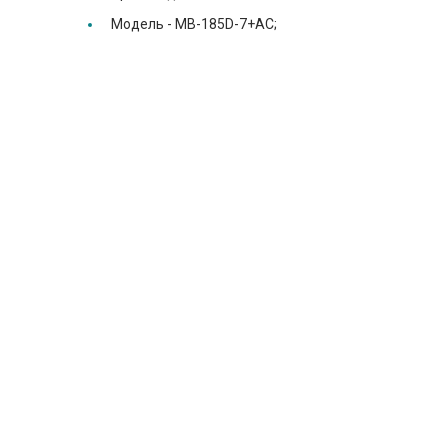
Модель -
MB-185D-7+AC;