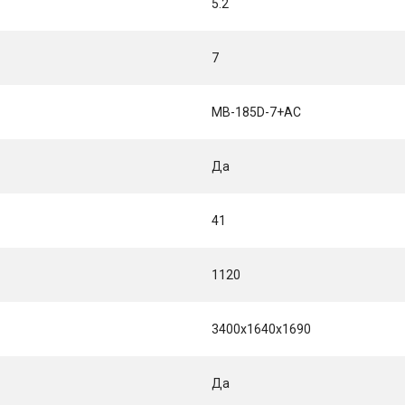
5.2
7
MB-185D-7+AC
Да
41
1120
3400x1640x1690
Да