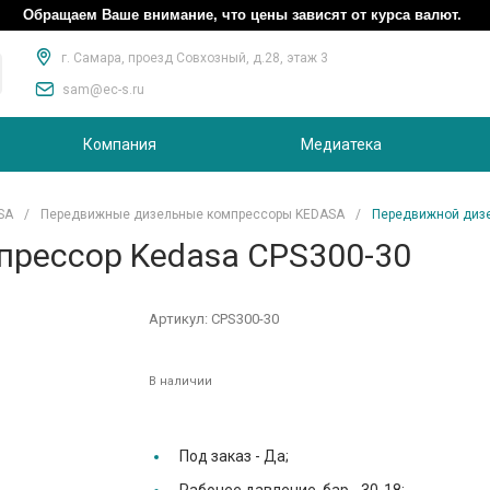
Обращаем Ваше внимание, что цены зависят от курса валют.
г. Самара, проезд Совхозный, д.28, этаж 3
sam@ec-s.ru
Компания
Медиатека
SA
/
Передвижные дизельные компрессоры KEDASA
/
Передвижной дизе
рессор Kedasa CPS300-30
Артикул:
CPS300-30
В наличии
Под заказ -
Да;