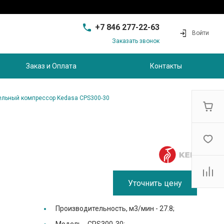
+7 846 277-22-63
Войти
Заказать звонок
+7 846 277-22-63
г. Самара, проезд
Заказ и Оплата
Контакты
Совхозный, д.28, этаж 3
9:00 - 17:00
sam@ec-s.ru
льный компрессор Kedasa CPS300-30
Уточнить цену
Производительность, м3/мин -
27.8;