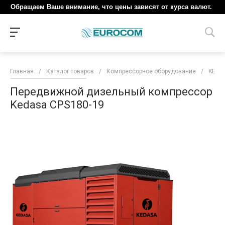
Обращаем Ваше внимание, что цены зависят от курса валют.
Главная
/
Каталог товаров
/
Компрессорное оборудование
/
KEDA
Передвижной дизельный компрессор
Kedasa CPS180-19