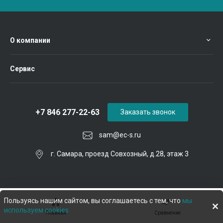
О компании
Сервис
+7 846 277-22-63
Заказать звонок
sam@ec-s.ru
г. Самара, проезд Совхозный, д.28, этаж 3
Пользуясь нашим сайтом, вы соглашаетесь с тем, что
мы
используем cookies
Главная
Сравнение
© 2026 Евроком