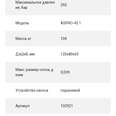
Максимальное давлен
292
ие, бар
Модель
ASPRO-45:1
Масса, кг
104
ДхШхВ, мм
120x80x65
Макс. размер сопла, д
0,039
юим
Устройство насоса
поршневой
Артикул
102921