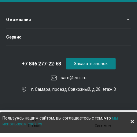
О компании
Сервис
+7 846 277-22-63
Заказать звонок
sam@ec-s.ru
г. Самара, проезд Совхозный, д.28, этаж 3
Пользуясь нашим сайтом, вы соглашаетесь с тем, что
мы
используем cookies
Главная
Сравнение
© 2026 Евроком