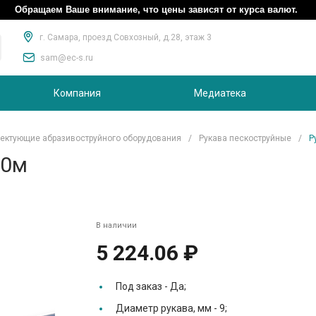
Обращаем Ваше внимание, что цены зависят от курса валют.
г. Самара, проезд Совхозный, д.28, этаж 3
sam@ec-s.ru
Компания
Медиатека
ектующие абразивоструйного оборудования
/
Рукава пескоструйные
/
Р
20м
В наличии
5 224.06 ₽
Под заказ -
Да;
Диаметр рукава, мм -
9;