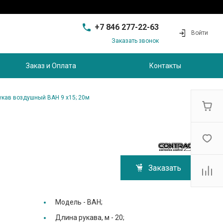
+7 846 277-22-63
Войти
Заказать звонок
+7 846 277-22-63
г. Самара, проезд
Заказ и Оплата
Контакты
Совхозный, д.28, этаж 3
9:00 - 17:00
sam@ec-s.ru
укав воздушный BAH 9 x15; 20м
Заказать
Модель -
BAH;
Длина рукава, м -
20;