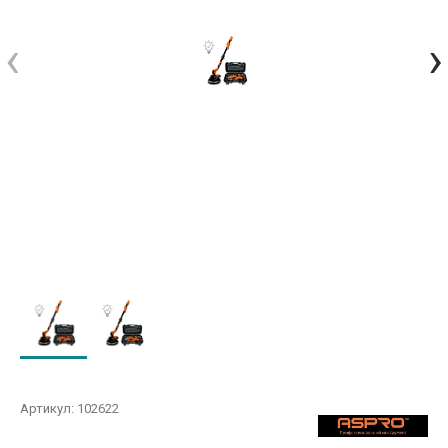
‹
›
Артикул:
102622