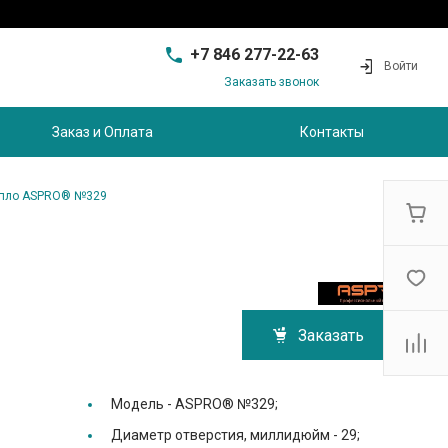
+7 846 277-22-63
Войти
Заказать звонок
+7 846 277-22-63
г. Самара, проезд
Заказ и Оплата
Контакты
Совхозный, д.28, этаж 3
9:00 - 17:00
sam@ec-s.ru
пло ASPRO® №329
Заказать
Модель -
ASPRO® №329;
Диаметр отверстия, миллидюйм -
29;