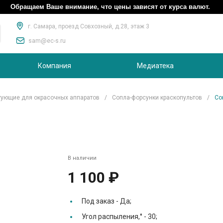
Обращаем Ваше внимание, что цены зависят от курса валют.
г. Самара, проезд Совхозный, д.28, этаж 3
sam@ec-s.ru
Компания
Медиатека
ующие для окрасочных аппаратов
/
Сопла-форсунки краскопультов
/
Со
В наличии
1 100 ₽
Под заказ -
Да;
Угол распыления,° -
30;