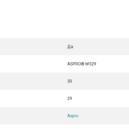
Да
ASPRO® №329
30
29
Aspro