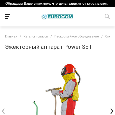
Обращаем Ваше внимание, что цены зависят от курса валют.
Главная
/
Каталог товаров
/
Пескоструйное оборудование
/
Специ
Эжекторный аппарат Power SET
‹
›