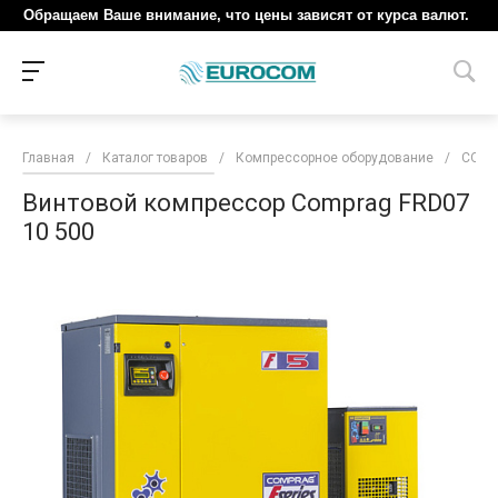
Обращаем Ваше внимание, что цены зависят от курса валют.
Главная
/
Каталог товаров
/
Компрессорное оборудование
/
COM
Винтовой компрессор Comprag FRD07
10 500