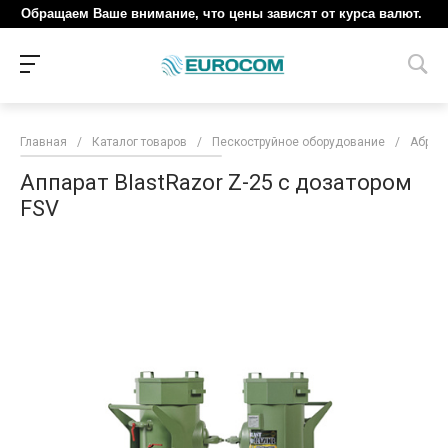
Обращаем Ваше внимание, что цены зависят от курса валют.
Главная
/
Каталог товаров
/
Пескоструйное оборудование
/
Абраз
Аппарат BlastRazor Z-25 c дозатором
FSV