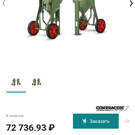
‹
›
В наличии
Заказать
72 736.93 ₽