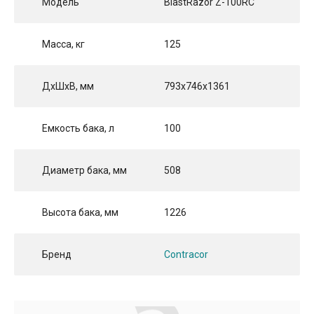
Модель
BlastRazor Z-100RC
Масса, кг
125
ДхШхВ, мм
793x746x1361
Емкость бака, л
100
Диаметр бака, мм
508
Высота бака, мм
1226
Бренд
Contracor