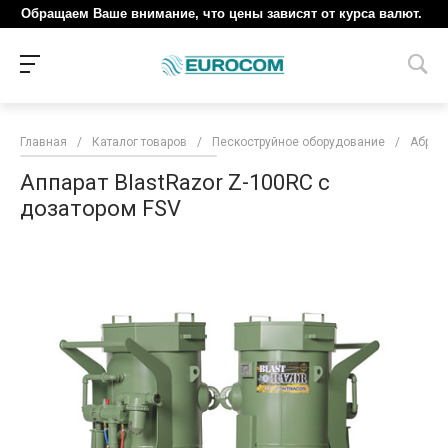
Обращаем Ваше внимание, что цены зависят от курса валют.
Главная
/
Каталог товаров
/
Пескоструйное оборудование
/
Абраз
Аппарат BlastRazor Z-100RC c
дозатором FSV