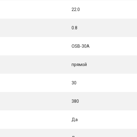
22.0
0.8
OSB-30A
прямой
30
380
Да