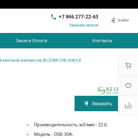
+7 846 277-22-63
Войти
Заказать звонок
+7 846 277-22-63
г. Самара, проезд
Заказ и Оплата
Контакты
Совхозный, д.28, этаж 3
9:00 - 17:00
sam@ec-s.ru
 винтовой компрессор SEIZEAIR OSB-30A/0,8
Заказать
Производительность, м3/мин -
22.0;
Модель -
OSB-30A;