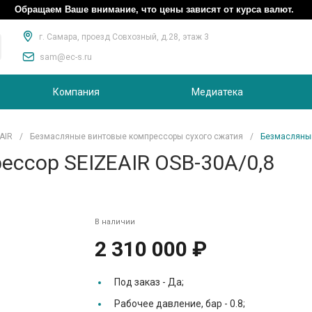
Обращаем Ваше внимание, что цены зависят от курса валют.
г. Самара, проезд Совхозный, д.28, этаж 3
sam@ec-s.ru
Компания
Медиатека
AIR
/
Безмасляные винтовые компрессоры сухого сжатия
/
Безмасляный
ссор SEIZEAIR OSB-30A/0,8
В наличии
2 310 000 ₽
Под заказ -
Да;
Рабочее давление, бар -
0.8;