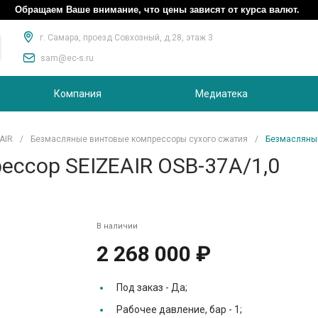
Обращаем Ваше внимание, что цены зависят от курса валют.
г. Самара, проезд Совхозный, д.28, этаж 3
sam@ec-s.ru
Компания
Медиатека
AIR
/
Безмасляные винтовые компрессоры сухого сжатия
/
Безмасляный
ссор SEIZEAIR OSB-37A/1,0
В наличии
2 268 000 ₽
Под заказ -
Да;
Рабочее давление, бар -
1;