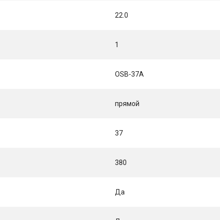
22.0
1
OSB-37A
прямой
37
380
Да