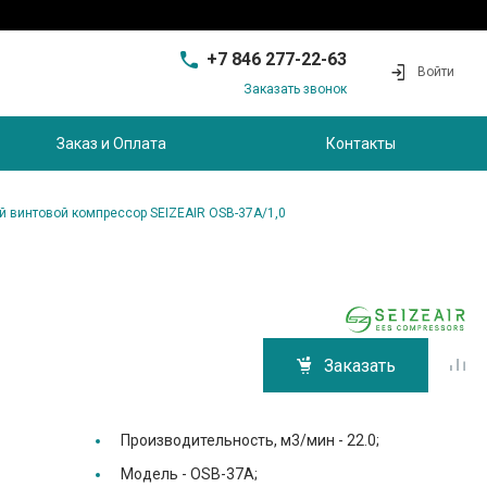
+7 846 277-22-63
Войти
Заказать звонок
+7 846 277-22-63
г. Самара, проезд
Заказ и Оплата
Контакты
Совхозный, д.28, этаж 3
9:00 - 17:00
sam@ec-s.ru
 винтовой компрессор SEIZEAIR OSB-37A/1,0
Заказать
Производительность, м3/мин -
22.0;
Модель -
OSB-37A;