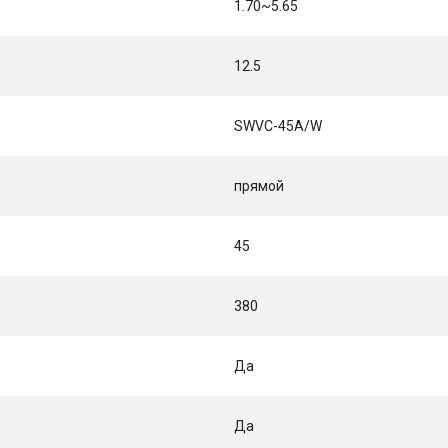
1.70~5.65
12.5
SWVC-45A/W
прямой
45
380
Да
Да