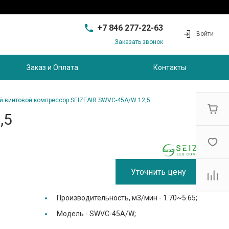
+7 846 277-22-63
Войти
Заказать звонок
+7 846 277-22-63
г. Самара, проезд
Заказ и Оплата
Контакты
Совхозный, д.28, этаж 3
9:00 - 17:00
sam@ec-s.ru
 винтовой компрессор SEIZEAIR SWVC-45A/W 12,5
,5
Уточнить цену
Производительность, м3/мин -
1.70~5.65;
Модель -
SWVC-45A/W;