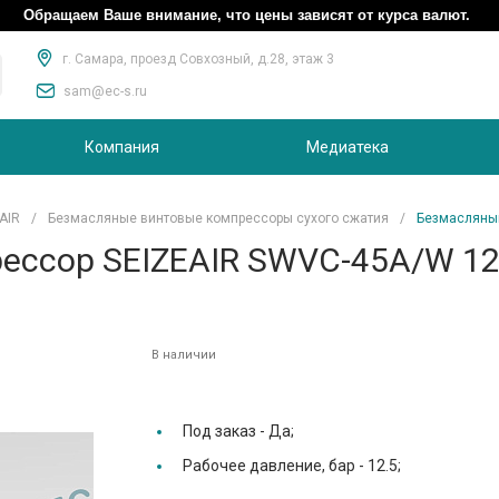
Обращаем Ваше внимание, что цены зависят от курса валют.
г. Самара, проезд Совхозный, д.28, этаж 3
sam@ec-s.ru
Компания
Медиатека
AIR
/
Безмасляные винтовые компрессоры сухого сжатия
/
Безмасляный
ессор SEIZEAIR SWVC-45A/W 12
В наличии
Под заказ -
Да;
Рабочее давление, бар -
12.5;