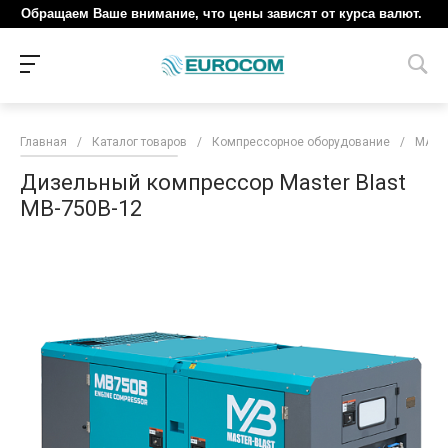
Обращаем Ваше внимание, что цены зависят от курса валют.
Главная
/
Каталог товаров
/
Компрессорное оборудование
/
MAST
Дизельный компрессор Master Blast
MB-750B-12