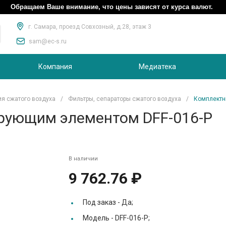
Обращаем Ваше внимание, что цены зависят от курса валют.
г. Самара, проезд Совхозный, д.28, этаж 3
sam@ec-s.ru
Компания
Медиатека
ия сжатого воздуха
/
Фильтры, сепараторы сжатого воздуха
/
Комплектн
рующим элементом DFF-016-P
В наличии
9 762.76 ₽
Под заказ -
Да;
Модель -
DFF-016-P;