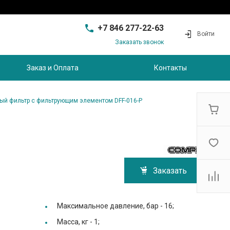
+7 846 277-22-63
Войти
Заказать звонок
+7 846 277-22-63
г. Самара, проезд
Заказ и Оплата
Контакты
Совхозный, д.28, этаж 3
9:00 - 17:00
sam@ec-s.ru
ый фильтр с фильтрующим элементом DFF-016-P
Заказать
Максимальное давление, бар -
16;
Масса, кг -
1;