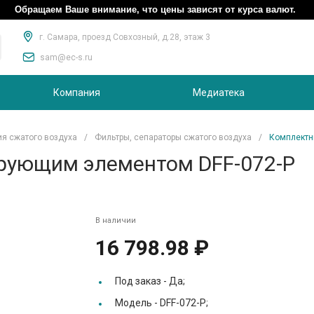
Обращаем Ваше внимание, что цены зависят от курса валют.
г. Самара, проезд Совхозный, д.28, этаж 3
sam@ec-s.ru
Компания
Медиатека
ия сжатого воздуха
/
Фильтры, сепараторы сжатого воздуха
/
Комплектн
рующим элементом DFF-072-P
В наличии
16 798.98 ₽
Под заказ -
Да;
Модель -
DFF-072-P;