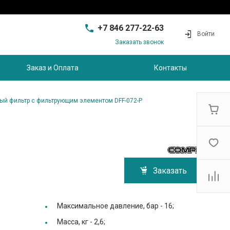
+7 846 277-22-63
Войти
Заказать звонок
+7 846 277-22-63
г. Самара, проезд
Заказ и Оплата
Контакты
Совхозный, д.28, этаж 3
9:00 - 17:00
sam@ec-s.ru
ый фильтр с фильтрующим элементом DFF-072-P
Заказать
Максимальное давление, бар -
16;
Масса, кг -
2,6;