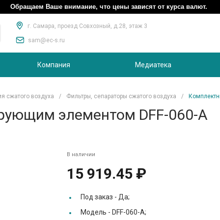
Обращаем Ваше внимание, что цены зависят от курса валют.
г. Самара, проезд Совхозный, д.28, этаж 3
sam@ec-s.ru
Компания
Медиатека
ия сжатого воздуха
/
Фильтры, сепараторы сжатого воздуха
/
Комплектн
рующим элементом DFF-060-A
В наличии
15 919.45 ₽
Под заказ -
Да;
Модель -
DFF-060-A;