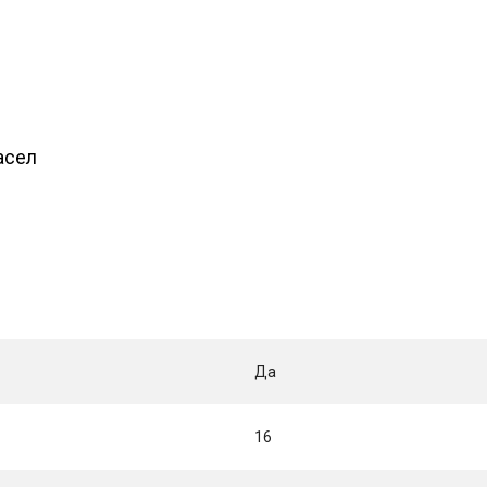
асел
Да
16