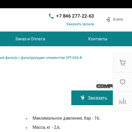
+7 846 277-22-63
Войти
Заказать звонок
+7 846 277-22-63
г. Самара, проезд
Заказ и Оплата
Контакты
Совхозный, д.28, этаж 3
9:00 - 17:00
sam@ec-s.ru
ый фильтр с фильтрующим элементом DFF-060-A
Заказать
Максимальное давление, бар -
16;
Масса, кг -
2,6;