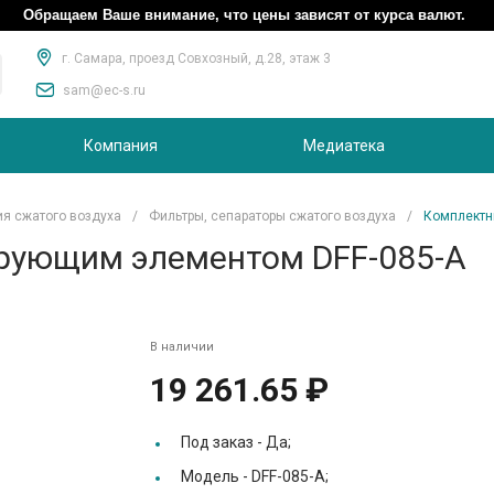
Обращаем Ваше внимание, что цены зависят от курса валют.
г. Самара, проезд Совхозный, д.28, этаж 3
sam@ec-s.ru
Компания
Медиатека
ия сжатого воздуха
/
Фильтры, сепараторы сжатого воздуха
/
Комплектн
рующим элементом DFF-085-A
В наличии
19 261.65 ₽
Под заказ -
Да;
Модель -
DFF-085-A;