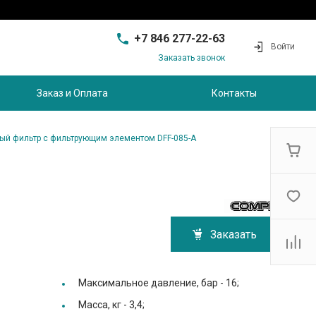
+7 846 277-22-63
Войти
Заказать звонок
+7 846 277-22-63
г. Самара, проезд
Заказ и Оплата
Контакты
Совхозный, д.28, этаж 3
9:00 - 17:00
sam@ec-s.ru
ый фильтр с фильтрующим элементом DFF-085-A
Заказать
Максимальное давление, бар -
16;
Масса, кг -
3,4;