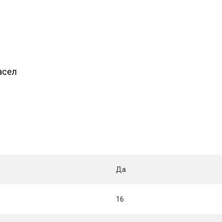
асел
Да
16