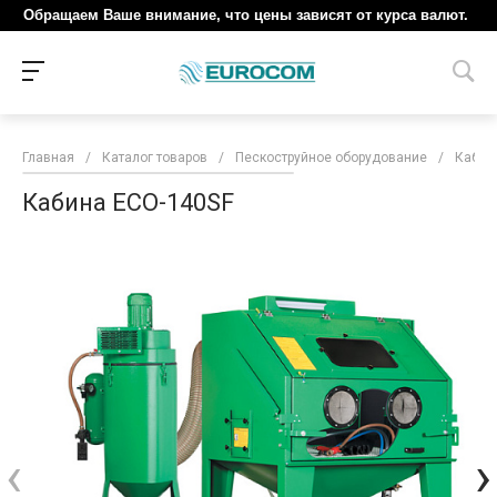
Обращаем Ваше внимание, что цены зависят от курса валют.
Главная
/
Каталог товаров
/
Пескоструйное оборудование
/
Кабин
Кабина ECO-140SF
‹
›