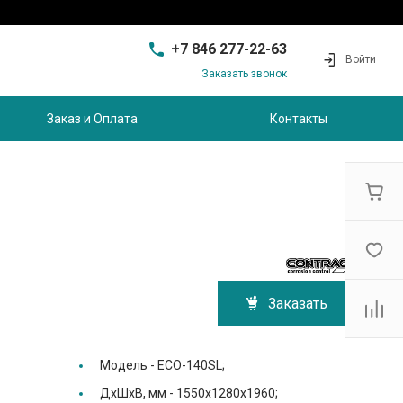
+7 846 277-22-63
Войти
Заказать звонок
+7 846 277-22-63
г. Самара, проезд
Заказ и Оплата
Контакты
Совхозный, д.28, этаж 3
9:00 - 17:00
sam@ec-s.ru
Заказать
Модель -
ECO-140SL;
ДхШхВ, мм -
1550х1280х1960;