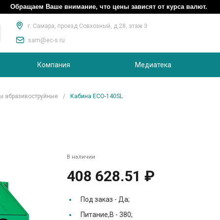
Обращаем Ваше внимание, что цены зависят от курса валют.
г. Самара, проезд Совхозный, д.28, этаж 3
sam@ec-s.ru
Компания
Медиатека
ы абразивоструйные
/
Кабина ECO-140SL
В наличии
408 628.51 ₽
Под заказ -
Да;
Питание,В -
380;