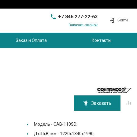
+7 846 277-22-63
Войти
Заказать звонок
+7 846 277-22-63
г. Самара, проезд
Заказ и Оплата
Контакты
Совхозный, д.28, этаж 3
9:00 - 17:00
sam@ec-s.ru
Заказать
Модель -
CAB-110SD;
ДхШхВ, мм -
1220х1340х1990;