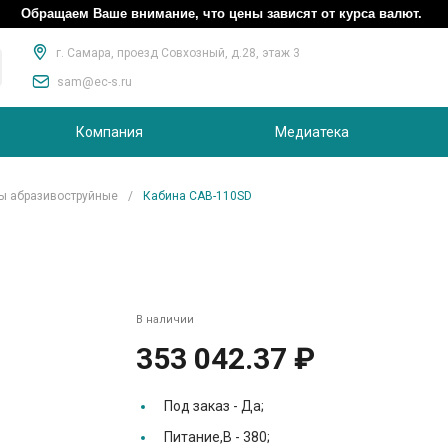
Обращаем Ваше внимание, что цены зависят от курса валют.
г. Самара, проезд Совхозный, д.28, этаж 3
sam@ec-s.ru
Компания
Медиатека
ы абразивоструйные
/
Кабина CAB-110SD
В наличии
353 042.37 ₽
Под заказ -
Да;
Питание,В -
380;