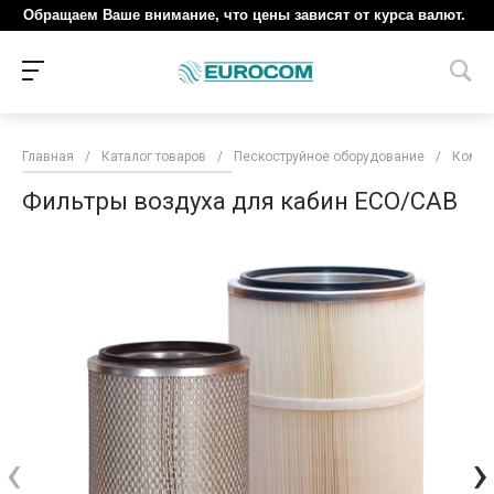
Обращаем Ваше внимание, что цены зависят от курса валют.
Главная
/
Каталог товаров
/
Пескоструйное оборудование
/
Компл
Фильтры воздуха для кабин ECO/CAB
‹
›