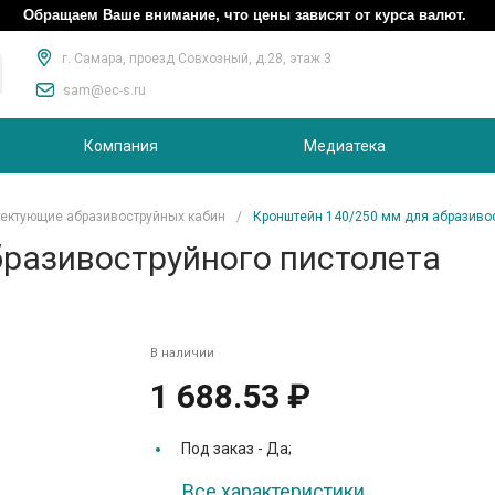
Обращаем Ваше внимание, что цены зависят от курса валют.
г. Самара, проезд Совхозный, д.28, этаж 3
sam@ec-s.ru
Компания
Медиатека
ектующие абразивоструйных кабин
/
Кронштейн 140/250 мм для абразиво
бразивоструйного пистолета
В наличии
1 688.53 ₽
Под заказ -
Да;
Все характеристики