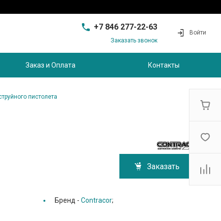
+7 846 277-22-63
Войти
Заказать звонок
+7 846 277-22-63
г. Самара, проезд
Заказ и Оплата
Контакты
Совхозный, д.28, этаж 3
9:00 - 17:00
sam@ec-s.ru
струйного пистолета
Заказать
Бренд -
Contracor
;