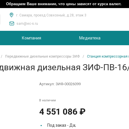
Обращаем Ваше внимание, что цены зависят от курса валют.
г. Самара, проезд Совхозный, д.28, этаж 3
sam@ec-s.ru
Компания
Медиатека
/
Передвижные дизельные компрессоры ЗИФ
/
Станция компрессорная 
движная дизельная ЗИФ-ПВ-16/
Артикул:
ЗИФ-00026099
В наличии
4 551 086 ₽
Под заказ -
Да;