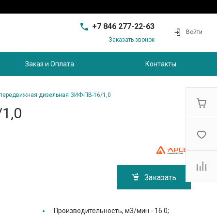
+7 846 277-22-63
Войти
Заказать звонок
+7 846 277-22-63
г. Самара, проезд
Заказ и Оплата
Контакты
Совхозный, д.28, этаж 3
9:00 - 17:00
sam@ec-s.ru
передвижная дизельная ЗИФ-ПВ-16/1,0
1,0
Заказать
Производительность, м3/мин -
16.0;