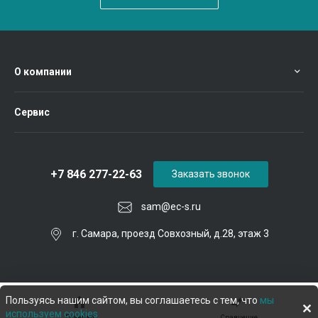
О компании
Сервис
+7 846 277-22-63
Заказать звонок
sam@ec-s.ru
г. Самара, проезд Совхозный, д.28, этаж 3
Пользуясь нашим сайтом, вы соглашаетесь с тем, что
мы
используем cookies
Главная
Сравнение