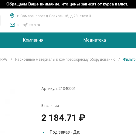
Обращаем Ваше внимание, что цены зависят от курса валют.
г. Самара, проезд Совхозный, д.28, этаж 3
sam@ec-s.ru
Компания
Медиатека
PRAG
/
Расходные материалы к компрессорному оборудованию
/
Фильтр
Артикул:
21040001
В наличии
2 184.71 ₽
Под заказ -
Да;