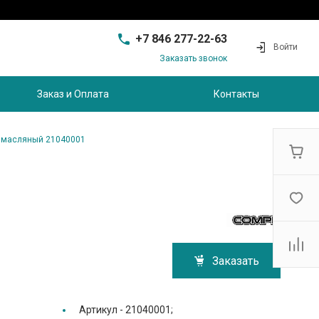
+7 846 277-22-63
Войти
Заказать звонок
+7 846 277-22-63
г. Самара, проезд
Заказ и Оплата
Контакты
Совхозный, д.28, этаж 3
9:00 - 17:00
sam@ec-s.ru
 масляный 21040001
Заказать
Артикул -
21040001;