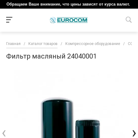
Обращаем Ваше внимание, что цены зависят от курса валют.
Главная
/
Каталог товаров
/
Компрессорное оборудование
/
COM
Фильтр масляный 24040001
‹
›