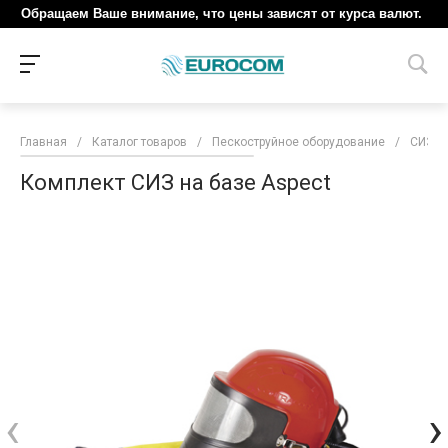
Обращаем Ваше внимание, что цены зависят от курса валют.
Главная
/
Каталог товаров
/
Пескоструйное оборудование
/
СИЗ п
Комплект СИЗ на базе Aspect
‹
›