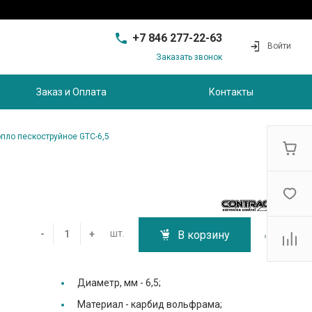
+7 846 277-22-63
Войти
Заказать звонок
+7 846 277-22-63
г. Самара, проезд
Заказ и Оплата
Контакты
Совхозный, д.28, этаж 3
9:00 - 17:00
sam@ec-s.ru
пло пескоструйное GTC-6,5
шт.
-
+
В корзину
Диаметр, мм -
6,5;
Материал -
карбид вольфрама;