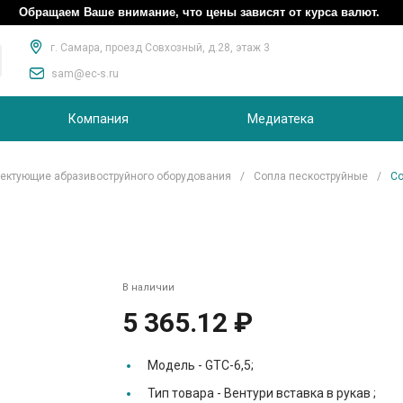
Обращаем Ваше внимание, что цены зависят от курса валют.
г. Самара, проезд Совхозный, д.28, этаж 3
sam@ec-s.ru
Компания
Медиатека
ектующие абразивоструйного оборудования
/
Сопла пескоструйные
/
Со
В наличии
5 365.12 ₽
Модель -
GTC-6,5;
Тип товара -
Вентури вставка в рукав ;