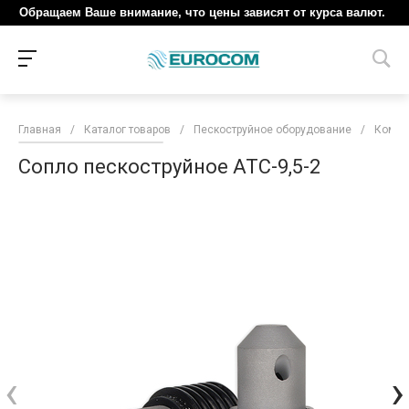
Обращаем Ваше внимание, что цены зависят от курса валют.
Главная
/
Каталог товаров
/
Пескоструйное оборудование
/
Компл
Сопло пескоструйное ATC-9,5-2
‹
›