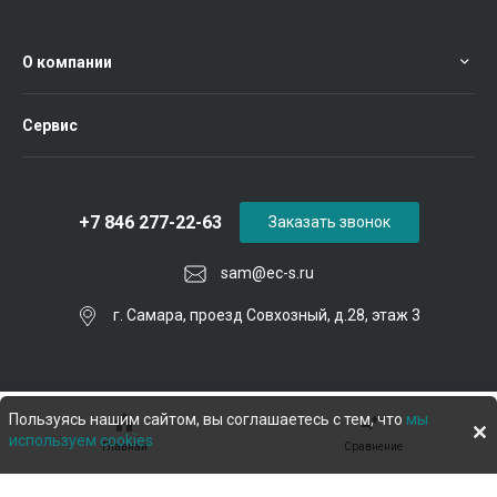
О компании
Сервис
+7 846 277-22-63
Заказать звонок
sam@ec-s.ru
г. Самара, проезд Совхозный, д.28, этаж 3
Пользуясь нашим сайтом, вы соглашаетесь с тем, что
мы
используем cookies
Главная
Сравнение
© 2026 Евроком