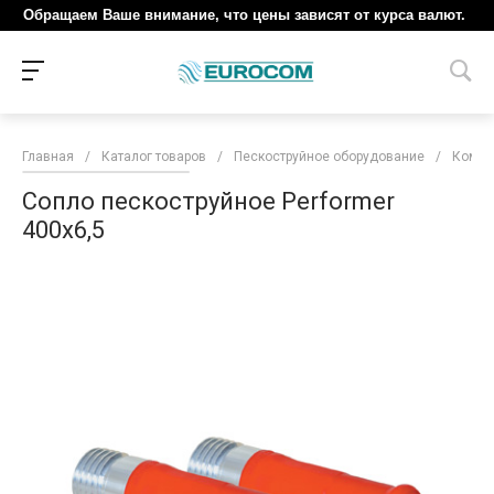
Обращаем Ваше внимание, что цены зависят от курса валют.
Главная
/
Каталог товаров
/
Пескоструйное оборудование
/
Компл
Сопло пескоструйное Performer
400х6,5