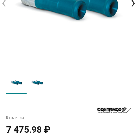
‹
›
В наличии
7 475.98 ₽