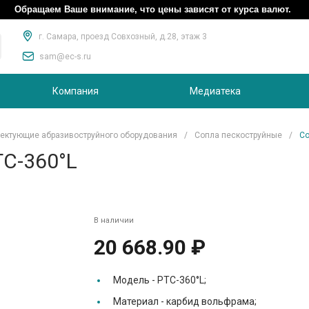
Обращаем Ваше внимание, что цены зависят от курса валют.
г. Самара, проезд Совхозный, д.28, этаж 3
sam@ec-s.ru
Компания
Медиатека
ектующие абразивоструйного оборудования
/
Сопла пескоструйные
/
Со
TC-360°L
В наличии
20 668.90 ₽
Модель -
PTC-360°L;
Материал -
карбид вольфрама;