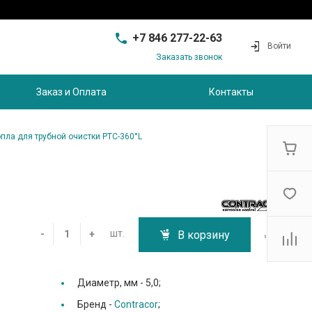
+7 846 277-22-63
Войти
Заказать звонок
+7 846 277-22-63
г. Самара, проезд
Заказ и Оплата
Контакты
Совхозный, д.28, этаж 3
9:00 - 17:00
sam@ec-s.ru
пла для трубной очистки PTC-360°L
шт.
-
+
В корзину
Диаметр, мм -
5,0;
Бренд -
Contracor
;