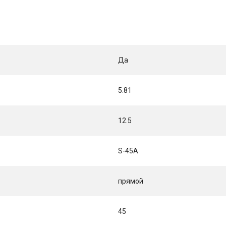
Да
5.81
12.5
S-45A
прямой
45