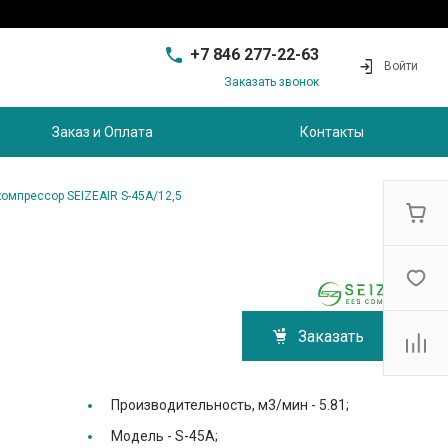
+7 846 277-22-63
Войти
Заказать звонок
+7 846 277-22-63
г. Самара, проезд
Заказ и Оплата
Контакты
Совхозный, д.28, этаж 3
9:00 - 17:00
sam@ec-s.ru
омпрессор SEIZEAIR S-45A/12,5
Заказать
Производительность, м3/мин -
5.81;
Модель -
S-45A;