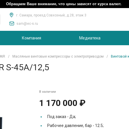
Обращаем Ваше внимание, что цены зависят от курса валют.
г. Самара, проезд Совхозный, д.28, этаж 3
sam@ec-s.ru
Компания
Медиатека
AIR
/
Масляные винтовые компрессоры с электроприводом
/
Винтовой к
R S-45A/12,5
В наличии
1 170 000 ₽
Под заказ -
Да;
Рабочее давление, бар -
12.5;