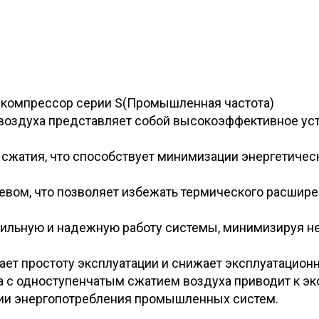
компрессор серии S(Промышленная частота)
 воздуха представляет собой высокоэффективное ус
 сжатия, что способствует минимизации энергетиче
евом, что позволяет избежать термического расшире
абильную и надежную работу системы, минимизируя н
ет простоту эксплуатации и снижает эксплуатацион
а с одноступенчатым сжатием воздуха приводит к эко
ции энергопотребления промышленных систем.