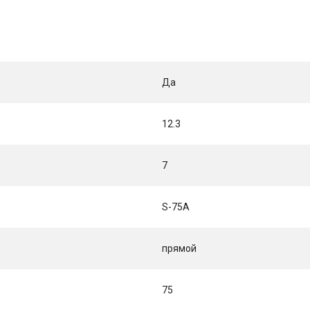
Да
12.3
7
S-75A
прямой
75