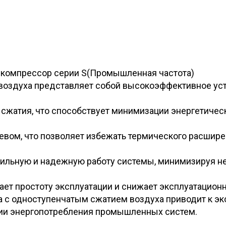
компрессор серии S(Промышленная частота)
 воздуха представляет собой высокоэффективное ус
 сжатия, что способствует минимизации энергетиче
евом, что позволяет избежать термического расшире
абильную и надежную работу системы, минимизируя н
ет простоту эксплуатации и снижает эксплуатацион
а с одноступенчатым сжатием воздуха приводит к эко
ции энергопотребления промышленных систем.