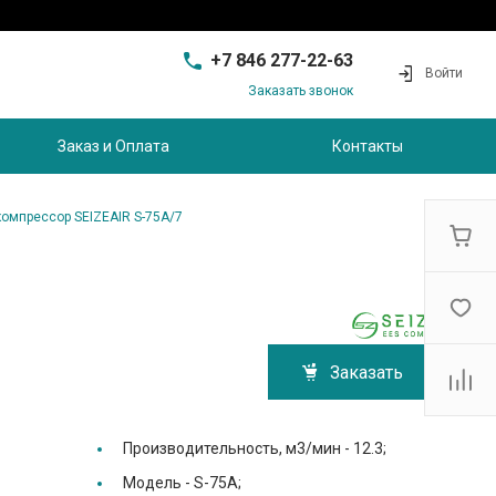
+7 846 277-22-63
Войти
Заказать звонок
+7 846 277-22-63
г. Самара, проезд
Заказ и Оплата
Контакты
Совхозный, д.28, этаж 3
9:00 - 17:00
sam@ec-s.ru
компрессор SEIZEAIR S-75A/7
Заказать
Производительность, м3/мин -
12.3;
Модель -
S-75A;