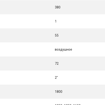
380
1
55
воздушное
72
2"
1800