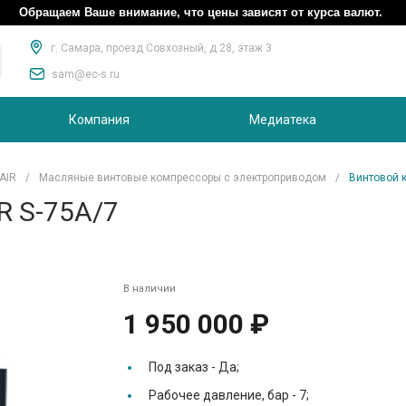
Обращаем Ваше внимание, что цены зависят от курса валют.
г. Самара, проезд Совхозный, д.28, этаж 3
sam@ec-s.ru
Компания
Медиатека
AIR
/
Масляные винтовые компрессоры с электроприводом
/
Винтовой 
R S-75A/7
В наличии
1 950 000 ₽
Под заказ -
Да;
Рабочее давление, бар -
7;