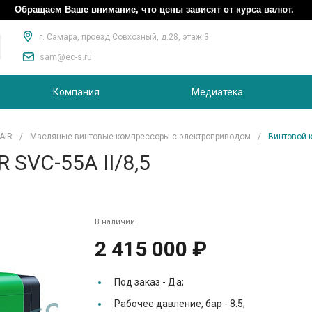
Обращаем Ваше внимание, что цены зависят от курса валют.
г. Самара, проезд Совхозный, д.28, этаж 3
sam@ec-s.ru
Компания
Медиатека
AIR
/
Масляные винтовые компрессоры с электроприводом
/
Винтовой к
 SVC-55A II/8,5
В наличии
2 415 000 ₽
Под заказ -
Да;
Рабочее давление, бар -
8.5;