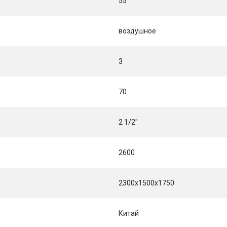
55
воздушное
3
70
2 1/2"
2600
2300х1500х1750
Китай