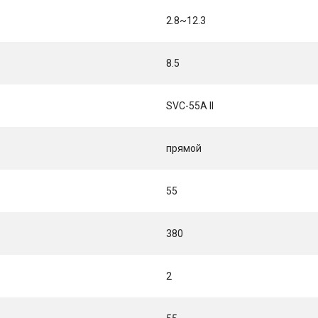
2.8~12.3
8.5
SVC-55A II
прямой
55
380
2