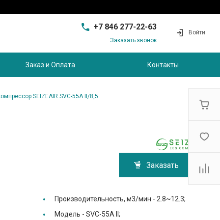
+7 846 277-22-63
Войти
Заказать звонок
+7 846 277-22-63
г. Самара, проезд
Заказ и Оплата
Контакты
Совхозный, д.28, этаж 3
9:00 - 17:00
sam@ec-s.ru
омпрессор SEIZEAIR SVC-55A II/8,5
Заказать
Производительность, м3/мин -
2.8~12.3;
Модель -
SVC-55A II;