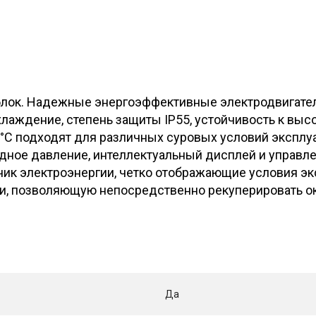
ок. Надежные энергоэффективные электродвигатели
аждение, степень защиты IP55, устойчивость к высо
°C подходят для различных суровых условий эксплуа
одное давление, интеллектуальный дисплей и управл
ик электроэнергии, четко отображающие условия эк
и, позволяющую непосредственно рекуперировать ок
Да