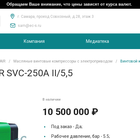
Обращаем Ваше внимание, что цены зависят от курса валют.
г. Самара, проезд Совхозный, д.28, этаж 3
sam@ec-s.ru
Компания
Медиатека
AIR
/
Масляные винтовые компрессоры с электроприводом
/
Винтовой к
 SVC-250A II/5,5
В наличии
10 500 000 ₽
Под заказ -
Да;
Рабочее давление, бар -
5.5;