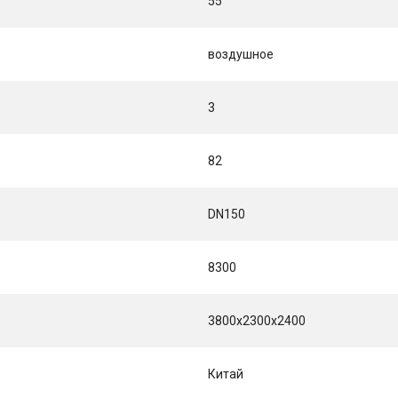
55
воздушное
3
82
DN150
8300
3800x2300x2400
Китай