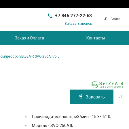
+7 846 277-22-63
Войти
Заказать звонок
+7 846 277-22-63
г. Самара, проезд
Заказ и Оплата
Контакты
Совхозный, д.28, этаж 3
9:00 - 17:00
sam@ec-s.ru
омпрессор SEIZEAIR SVC-250A II/5,5
Заказать
Производительность, м3/мин -
15.3~61.0;
Модель -
SVC-250A II;