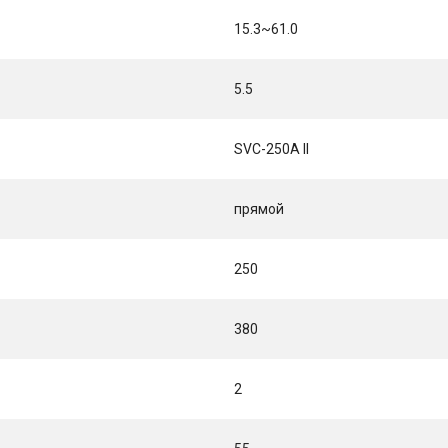
15.3~61.0
5.5
SVC-250A II
прямой
250
380
2