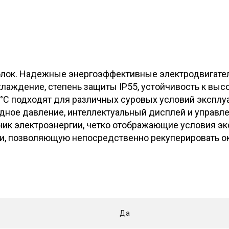
ок. Надежные энергоэффективные электродвигатели
аждение, степень защиты IP55, устойчивость к высо
°C подходят для различных суровых условий эксплуа
одное давление, интеллектуальный дисплей и управл
ик электроэнергии, четко отображающие условия эк
и, позволяющую непосредственно рекуперировать ок
Да