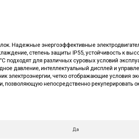
ок. Надежные энергоэффективные электродвигатели
аждение, степень защиты IP55, устойчивость к высо
°C подходят для различных суровых условий эксплуа
одное давление, интеллектуальный дисплей и управл
ик электроэнергии, четко отображающие условия эк
и, позволяющую непосредственно рекуперировать ок
Да