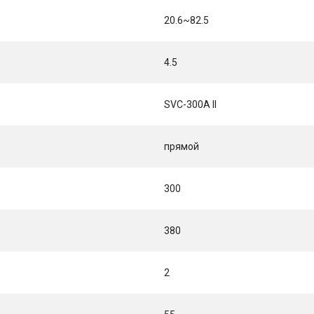
20.6~82.5
4.5
SVC-300A II
прямой
300
380
2