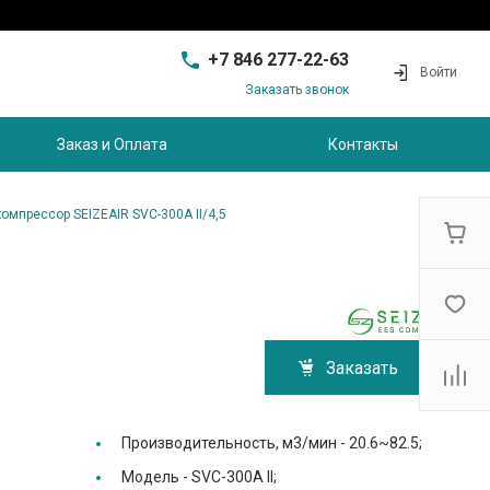
+7 846 277-22-63
Войти
Заказать звонок
+7 846 277-22-63
г. Самара, проезд
Заказ и Оплата
Контакты
Совхозный, д.28, этаж 3
9:00 - 17:00
sam@ec-s.ru
омпрессор SEIZEAIR SVC-300A II/4,5
Заказать
Производительность, м3/мин -
20.6~82.5;
Модель -
SVC-300A II;