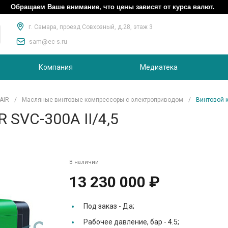
Обращаем Ваше внимание, что цены зависят от курса валют.
г. Самара, проезд Совхозный, д.28, этаж 3
sam@ec-s.ru
Компания
Медиатека
AIR
/
Масляные винтовые компрессоры с электроприводом
/
Винтовой к
 SVC-300A II/4,5
В наличии
13 230 000 ₽
Под заказ -
Да;
Рабочее давление, бар -
4.5;