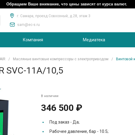
Обращаем Ваше внимание, что цены зависят от курса валют.
г. Самара, проезд Совхозный, д.28, этаж 3
sam@ec-s.ru
Компания
Медиатека
AIR
/
Масляные винтовые компрессоры с электроприводом
/
Винтовой 
R SVC-11A/10,5
В наличии
346 500 ₽
Под заказ -
Да;
Рабочее давление, бар -
10.5;