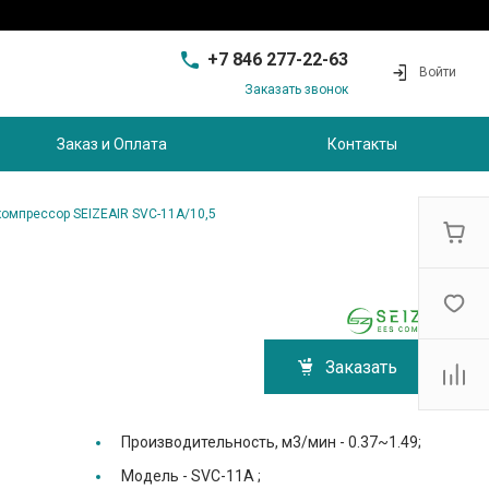
+7 846 277-22-63
Войти
Заказать звонок
+7 846 277-22-63
г. Самара, проезд
Заказ и Оплата
Контакты
Совхозный, д.28, этаж 3
9:00 - 17:00
sam@ec-s.ru
компрессор SEIZEAIR SVC-11A/10,5
Заказать
Производительность, м3/мин -
0.37~1.49;
Модель -
SVC-11A ;