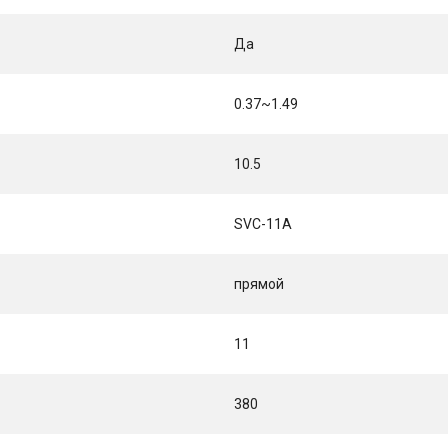
Да
0.37~1.49
10.5
SVC-11A
прямой
11
380