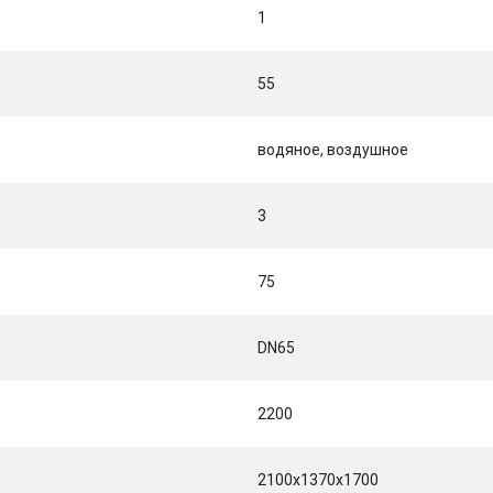
1
55
водяное, воздушное
3
75
DN65
2200
2100x1370x1700