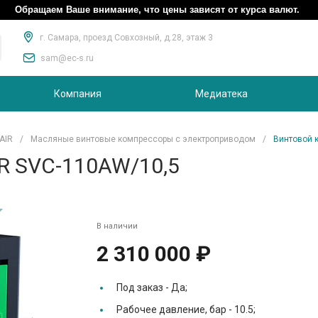
Обращаем Ваше внимание, что цены зависят от курса валют.
г. Самара, проезд Совхозный, д.28, этаж 3
sam@ec-s.ru
Компания
Медиатека
AIR
/
Масляные винтовые компрессоры с электроприводом
/
Винтовой 
R SVC-110AW/10,5
В наличии
2 310 000 ₽
Под заказ -
Да;
Рабочее давление, бар -
10.5;