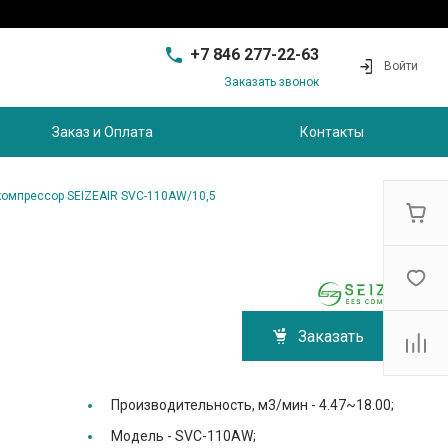
+7 846 277-22-63
Войти
Заказать звонок
+7 846 277-22-63
г. Самара, проезд
Заказ и Оплата
Контакты
Совхозный, д.28, этаж 3
9:00 - 17:00
sam@ec-s.ru
компрессор SEIZEAIR SVC-110AW/10,5
Заказать
Производительность, м3/мин -
4.47~18.00;
Модель -
SVC-110AW;