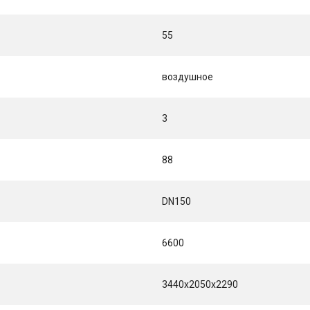
55
воздушное
3
88
DN150
6600
3440x2050x2290