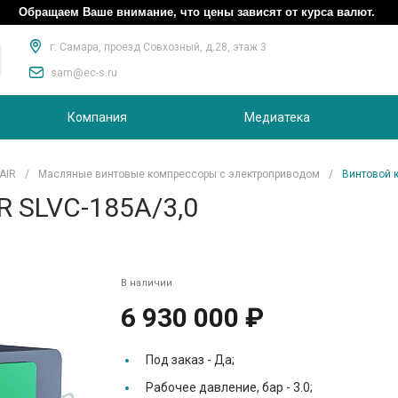
Обращаем Ваше внимание, что цены зависят от курса валют.
г. Самара, проезд Совхозный, д.28, этаж 3
sam@ec-s.ru
Компания
Медиатека
AIR
/
Масляные винтовые компрессоры с электроприводом
/
Винтовой 
R SLVC-185A/3,0
В наличии
6 930 000 ₽
Под заказ -
Да;
Рабочее давление, бар -
3.0;