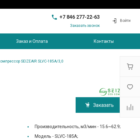
+7 846 277-22-63
Войти
Заказать звонок
+7 846 277-22-63
г. Самара, проезд
Заказ и Оплата
Контакты
Совхозный, д.28, этаж 3
9:00 - 17:00
sam@ec-s.ru
компрессор SEIZEAIR SLVC-185A/3,0
Заказать
Производительность, м3/мин -
15.6~62.9;
Модель -
SLVC-185A;