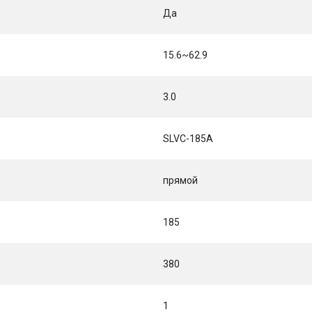
Да
15.6~62.9
3.0
SLVC-185A
прямой
185
380
1