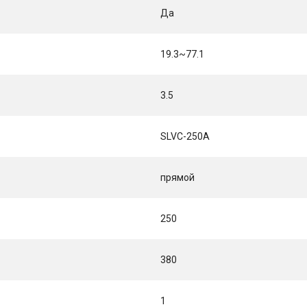
Да
19.3~77.1
3.5
SLVC-250A
прямой
250
380
1