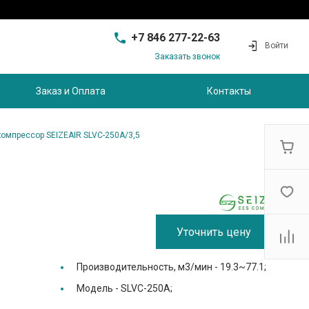
+7 846 277-22-63
Войти
Заказать звонок
+7 846 277-22-63
г. Самара, проезд
Заказ и Оплата
Контакты
Совхозный, д.28, этаж 3
9:00 - 17:00
sam@ec-s.ru
компрессор SEIZEAIR SLVC-250A/3,5
Уточнить цену
Производительность, м3/мин -
19.3~77.1;
Модель -
SLVC-250A;