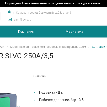
Обращаем Ваше внимание, что цены зависят от курса валют.
г. Самара, проезд Совхозный, д.28, этаж 3
sam@ec-s.ru
Компания
Медиатека
AIR
/
Масляные винтовые компрессоры с электроприводом
/
Винтовой 
R SLVC-250A/3,5
В наличии
Под заказ -
Да;
Рабочее давление, бар -
3.5;