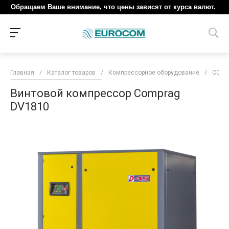
Обращаем Ваше внимание, что цены зависят от курса валют.
Главная
/
Каталог товаров
/
Компрессорное оборудование
/
COM
Винтовой компрессор Comprag
DV1810