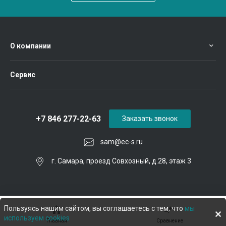
О компании
Сервис
+7 846 277-22-63
Заказать звонок
sam@ec-s.ru
г. Самара, проезд Совхозный, д.28, этаж 3
Пользуясь нашим сайтом, вы соглашаетесь с тем, что
мы
используем cookies
Главная
Сравнение