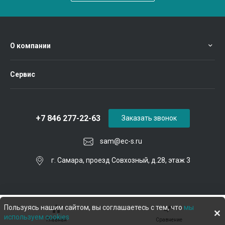
О компании
Сервис
+7 846 277-22-63
Заказать звонок
sam@ec-s.ru
г. Самара, проезд Совхозный, д.28, этаж 3
Пользуясь нашим сайтом, вы соглашаетесь с тем, что
мы
используем cookies
Главная
Сравнение