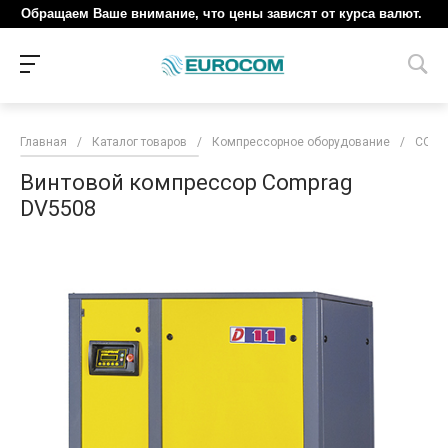
Обращаем Ваше внимание, что цены зависят от курса валют.
Главная
/
Каталог товаров
/
Компрессорное оборудование
/
COM
Винтовой компрессор Comprag
DV5508