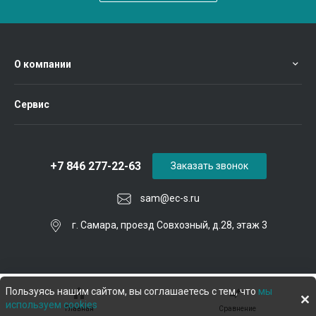
О компании
Сервис
+7 846 277-22-63
Заказать звонок
sam@ec-s.ru
г. Самара, проезд Совхозный, д.28, этаж 3
Пользуясь нашим сайтом, вы соглашаетесь с тем, что
мы
используем cookies
Главная
Сравнение