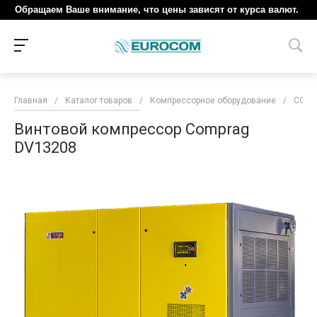
Обращаем Ваше внимание, что цены зависят от курса валют.
Главная
/
Каталог товаров
/
Компрессорное оборудование
/
COM
Винтовой компрессор Comprag
DV13208